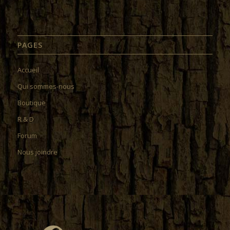
PAGES
Accueil
Qui sommes-nous
Boutique
R & D
Forum
Nous joindre