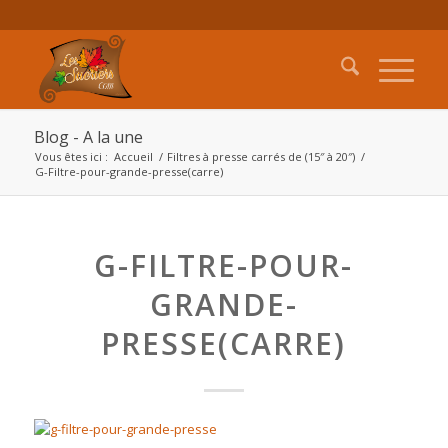
Blog - A la une
Vous êtes ici :
Accueil
/
Filtres à presse carrés de (15″ à 20″)
/
G-Filtre-pour-grande-presse(carre)
G-FILTRE-POUR-
GRANDE-
PRESSE(CARRE)