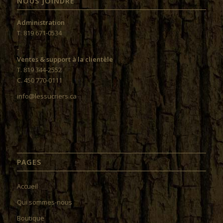
NOUS JOINDRE
Administration
T. 819 671-0534
-
Ventes & support à la clientèle
T. 819 344-2552
C. 450 770-0111
info@lessucriers.ca
PAGES
Accueil
Qui sommes-nous
Boutique