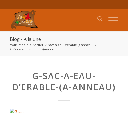
Blog - A la une
Vous êtes ici :
Accueil
/
Sacs à eau d’érable (à anneau)
/
G-Sac-a-eau-d’erable-(a-anneau)
G-SAC-A-EAU-
D’ERABLE-(A-ANNEAU)