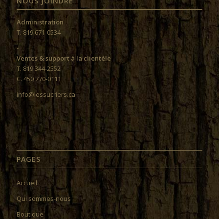
NOUS JOINDRE
Administration
T. 819 671-0534
-
Ventes & support à la clientèle
T. 819 344-2552
C. 450 770-0111
info@lessucriers.ca
PAGES
Accueil
Qui sommes-nous
Boutique